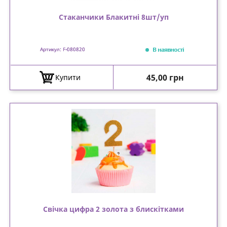
Стаканчики Блакитні 8шт/уп
В наявності
Артикул: F-080820
Ціна
45,00 грн
Купити
Свічка цифра 2 золота з блискітками