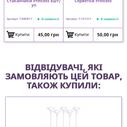
Стаканчики Princess 8шт/
Серветки Princess
уп
В наявності
В наявності
Артикул: F-080811
Артикул: F-151511
Ціна
Ціна
45,00 грн
50,00 грн
Купити
Купити
ВІДВІДУВАЧІ, ЯКІ
ЗАМОВЛЯЮТЬ ЦЕЙ ТОВАР,
ТАКОЖ КУПИЛИ: