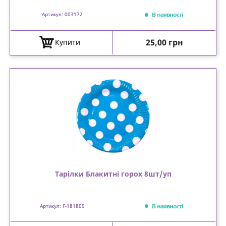
В наявності
Артикул: 003172
Ціна
25,00 грн
Купити
Тарілки Блакитні горох 8шт/уп
В наявності
Артикул: F-181809