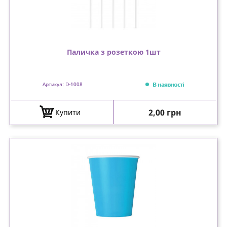
Паличка з розеткою 1шт
В наявності
Артикул: D-1008
Ціна
2,00 грн
Купити