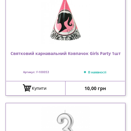
Святковий карнавальний Ковпачок Girls Party 1шт
В наявності
Артикул: F-100053
Ціна
10,00 грн
Купити