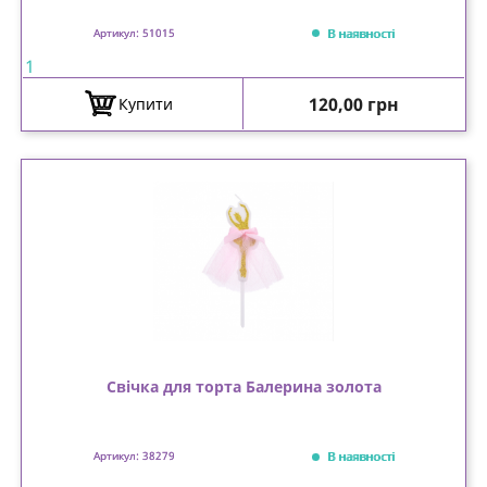
В наявності
Артикул: 51015
1
Ціна
120,00 грн
Купити
Свічка для торта Балерина золота
В наявності
Артикул: 38279