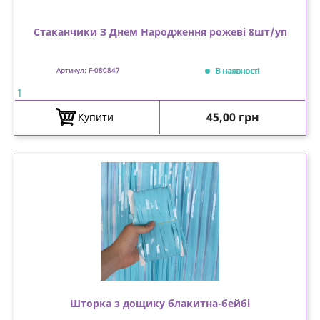
Стаканчики З Днем Народження рожеві 8шт/уп
В наявності
Артикул: F-080847
1
Ціна
45,00 грн
Купити
Шторка з дощику блакитна-бейбі