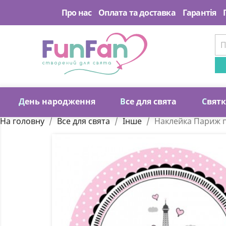
Про нас
Оплата та доставка
Гарантія
Д
ень народження
В
се для свята
С
вят
На головну
Все для свята
Інше
Наклейка Париж п