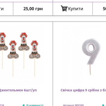
Ціна
Ц
ти
25,00 грн
Купити
5
 Джентельмен 6шт/уп
Свічка цифра 9 срібна з 
В наявності
116
Артикул: 003169