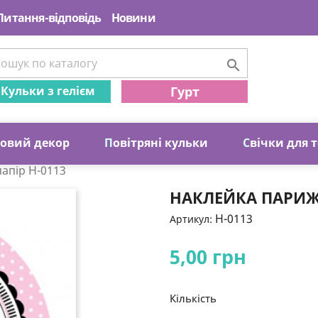
Питання-відповідь
Новини

Кульки з гелієм
Гурт
ковий декор
П
овітряні кульки
С
вічки для 
апір Н-0113
НАКЛЕЙКА ПАРИЖ 
Н-0113
Артикул:
5,00 грн
Кількість