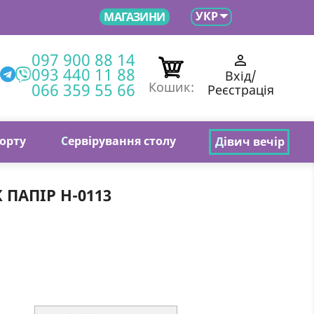

УКР
МАГАЗИНИ
097 900 88 14

093 440 11 88
Вхід/
066 359 55 66
Кошик:
Реєстрація
торту
С
ервірування столу
Д
івич вечір
ПАПІР Н-0113