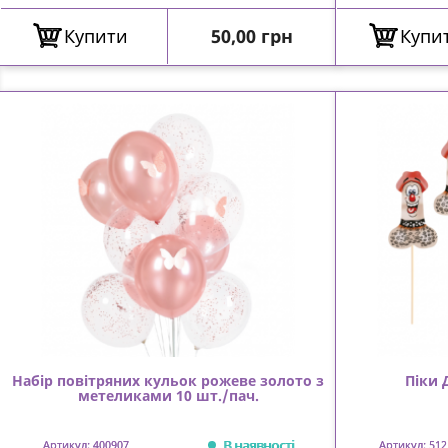
Ціна
Купити
50,00 грн
Купи
Набір повітряних кульок рожеве золото з
Піки
метеликами 10 шт./пач.
В наявності
Артикул: 400907
Артикул: 512