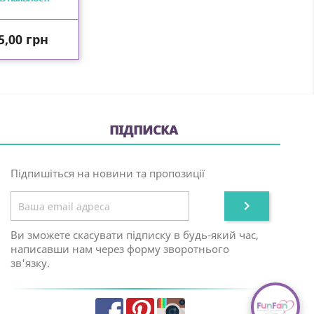
іна
5,00 грн
ПІДПИСКА
Підпишіться на новини та пропозиції

Ви зможете скасувати підписку в будь-який час,
написавши нам через форму зворотнього
зв'язку.
Facebook
Pinterest
Instagram