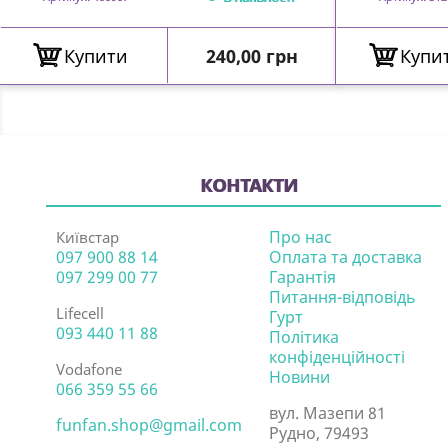
Ціна
Купити
240,00 грн
Купи
КОНТАКТИ
Про нас
Київстар
097 900 88 14
Оплата та доставка
097 299 00 77
Гарантія
Питання-відповідь
Lifecell
Гурт
093 440 11 88
Політика
конфіденційності
Vodafone
Новини
066 359 55 66
вул. Мазепи 81
funfan.shop@gmail.com
Рудно, 79493