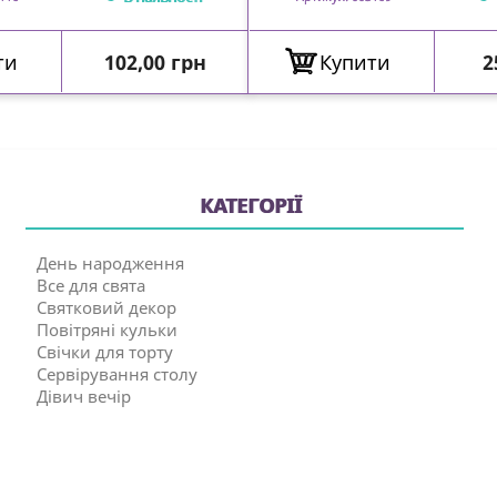
Ціна
Ц
ти
102,00 грн
Купити
2
КАТЕГОРІЇ
День народження
Все для свята
Святковий декор
Повітряні кульки
Свічки для торту
Сервірування столу
Дівич вечір