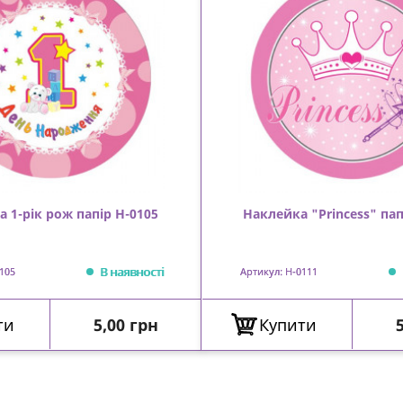
 1-рік рож папір Н-0105
Наклейка "Princess" пап
В наявності
105
Артикул: Н-0111
Ціна
ти
5,00 грн
Купити