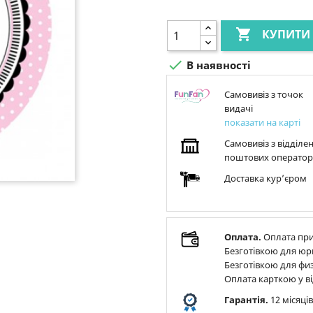

КУПИТИ

В наявності
Самовивіз з точок
видачі
показати на карті
Самовивіз з відділе
поштових оператор
Доставка курʼєром
Оплата.
Оплата при
Безготівкою для юр
Безготівкою для физ
Оплата карткою у ві
Гарантія.
12 місяці