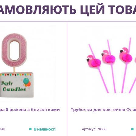
 ЗАМОВЛЯЮТЬ ЦЕЙ ТОВ
ра 0 рожева з блискітками
Трубочки для коктейлю Фла
В наявності
140
Артикул: 78566