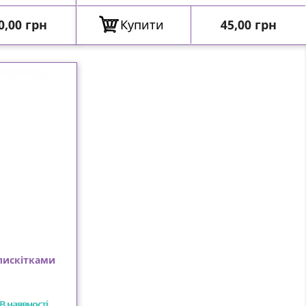
іна
Ціна
0,00 грн
Купити
45,00 грн
блискітками
В наявності