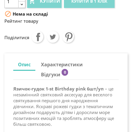

КУПИТИ
КУПИТИ В 1 КЛІК

Нема на складі
Рейтинг товару
Поділитися
Опис
Характеристики
0
Відгуки
Язичок-гудок 1-st Birthday pink 6шт/уп
– це
незамінний святковий аксесуар для веселого
святкування першого дня народження
дівчинки. Яскраві рожеві гудки з тематичним
дизайном подарують дітям і дорослим море
позитивних емоцій та зроблять атмосферу ще
більш святковою.