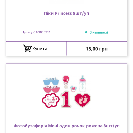
Піки Princess 8шт/уп
В наявності
Артикул: F-9035911
Ціна
15,00 грн
Купити
Фотобутафорія Мені один рочок рожева 8шт/уп