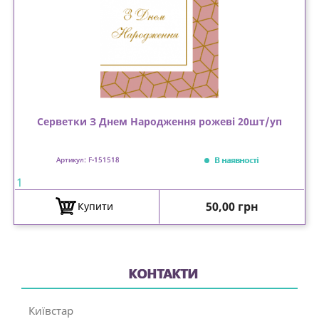
Серветки З Днем Народження рожеві 20шт/уп
В наявності
Артикул: F-151518
1
Ціна
50,00 грн
Купити
КОНТАКТИ
Київстар