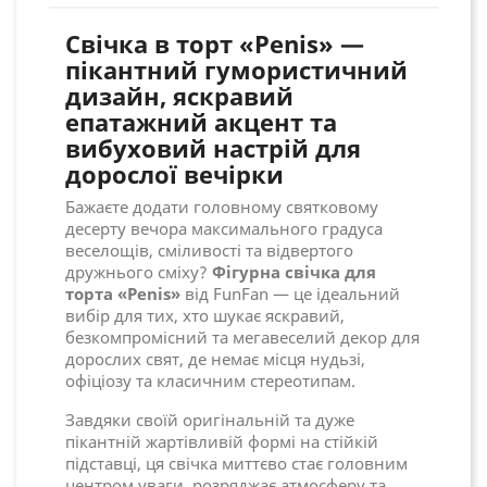
Свічка в торт «Penis» —
пікантний гумористичний
дизайн, яскравий
епатажний акцент та
вибуховий настрій для
дорослої вечірки
Бажаєте додати головному святковому
десерту вечора максимального градуса
веселощів, сміливості та відвертого
дружнього сміху?
Фігурна свічка для
торта «Penis»
від FunFan — це ідеальний
вибір для тих, хто шукає яскравий,
безкомпромісний та мегавеселий декор для
дорослих свят, де немає місця нудьзі,
офіціозу та класичним стереотипам.
Завдяки своїй оригінальній та дуже
пікантній жартівливій формі на стійкій
підставці, ця свічка миттєво стає головним
центром уваги, розряджає атмосферу та