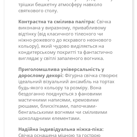
трішки бешкетну атмосферу навколо
святкового столу.
Контрастна та смілива палітра:
Свічка
виконана у виразному, привабливому
відтінку (від класичного тілесного чи
ніжно-рожевого до яскравого неонового
кольору), який чудово виділяється на
кондитерському покритті та фантастично
виглядає у світлі запаленого вогника.
Приголомшлива універсальність у
дорослому декорі:
Фігурна свічка створює
ідеальний візуальний ансамбль на тортах
будь-якого кольору та розміру. Вона
бездоганно поєднується з фановими
мастичними написями, кремовими
рюшами, блискітками, палочками-
бенгальськими вогнями чи сміливими
шоколадними елементами.
Надійна індивідуальна ніжка-піка:
Свічка оснащена міцною та гострою