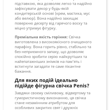
підставкою, яка дозволяє легко та надійно
зафіксувати декор у будь-якій
кондитерській основі (крем, мастика, мус
або велюр). Вона надійно захищає
поверхню десерту від гарячого воску та
міцно утримує фігурку.
Преміальна якість горіння:
Свічка
виготовлена з високоякісного очищеного
парафіну. Вона горить рівно, стабільно та
без неприємного запаху, що дозволяє
спокійно зробити серію найкрутіших та
найепатажніших знімків на пам'ять і
встигнути загадати те саме пікантне
бажання.
Для яких подій ідеально
підійде фігурна свічка Penis?
Завдяки своєму сміливому, відвертому та
гумористичному виконанню, ця свічка
стане незамінним атрибутом для
особливих закритих свят і дружніх