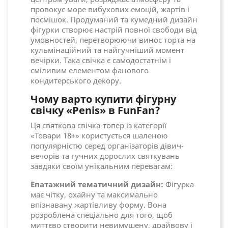
провокує море вибухових емоцій, жартів і
посмішок. Продуманий та кумедний дизайн
фігурки створює настрій повної свободи від
умовностей, перетворюючи винос торта на
кульмінаційний та найгучніший момент
вечірки. Така свічка є самодостатнім і
сміливим елементом фанового
кондитерського декору.
Чому варто купити фігурну
свічку «Penis» в FunFan?
Ця святкова свічка-топер із категорії
«Товари 18+» користується шаленою
популярністю серед організаторів дівич-
вечорів та гучних дорослих святкувань
завдяки своїм унікальним перевагам:
Епатажний тематичний дизайн:
Фігурка
має чітку, охайну та максимально
впізнавану жартівливу форму. Вона
розроблена спеціально для того, щоб
миттєво створити невимушену, драйвову і