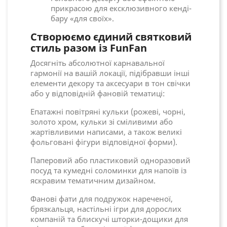
прикрасою для ексклюзивного кенді-
бару «для своїх».
Створюємо єдиний святковий
стиль разом із FunFan
Досягніть абсолютної карнавальної
гармонії на вашій локації, підібравши інші
елементи декору та аксесуари в тон свічки
або у відповідній фановій тематиці:
Епатажні повітряні кульки (рожеві, чорні,
золото хром, кульки зі сміливими або
жартівливими написами, а також великі
фольговані фігури відповідної форми).
Паперовий або пластиковий одноразовий
посуд та кумедні соломинки для напоїв із
яскравим тематичним дизайном.
Фанові фати для подружок нареченої,
брязкальця, настільні ігри для дорослих
компаній та блискучі шторки-дощики для