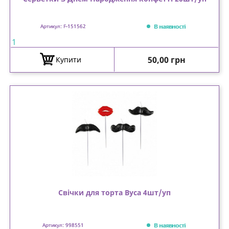
В наявності
Артикул: F-151562
1
Ціна
50,00 грн
Купити
Свічки для торта Вуса 4шт/уп
В наявності
Артикул: 998551