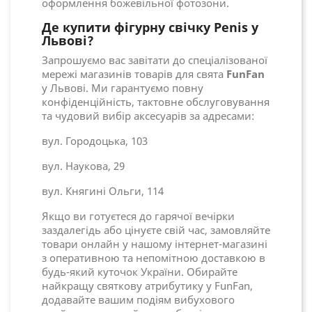
оформлення божевільної фотозони.
Де купити фігурну свічку Penis у
Львові?
Запрошуємо вас завітати до спеціалізованої
мережі магазинів товарів для свята
FunFan
у Львові. Ми гарантуємо повну
конфіденційність, тактовне обслуговування
та чудовий вибір аксесуарів за адресами:
вул. Городоцька, 103
вул. Наукова, 29
вул. Княгині Ольги, 114
Якщо ви готуєтеся до гарячої вечірки
заздалегідь або цінуєте свій час, замовляйте
товари онлайн у нашому інтернет-магазині
з оперативною та непомітною доставкою в
будь-який куточок України. Обирайте
найкращу святкову атрибутику у FunFan,
додавайте вашим подіям вибухового