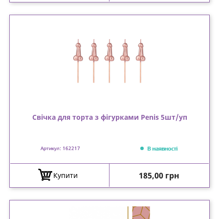
Свічка для торта з фігурками Penis 5шт/уп
В наявності
Артикул: 162217
Ціна
185,00 грн
Купити