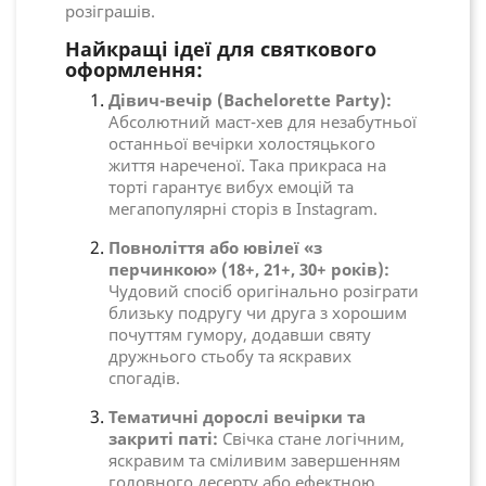
розіграшів.
Найкращі ідеї для святкового
оформлення:
Дівич-вечір (Bachelorette Party):
Абсолютний маст-хев для незабутньої
останньої вечірки холостяцького
життя нареченої. Така прикраса на
торті гарантує вибух емоцій та
мегапопулярні сторіз в Instagram.
Повноліття або ювілеї «з
перчинкою» (18+, 21+, 30+ років):
Чудовий спосіб оригінально розіграти
близьку подругу чи друга з хорошим
почуттям гумору, додавши святу
дружнього стьобу та яскравих
спогадів.
Тематичні дорослі вечірки та
закриті паті:
Свічка стане логічним,
яскравим та сміливим завершенням
головного десерту або ефектною