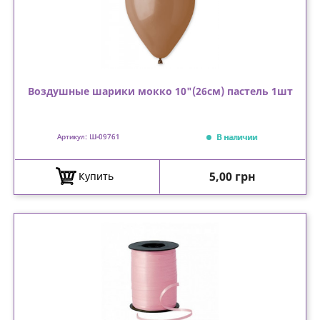
Воздушные шарики мокко 10"(26см) пастель 1шт
В наличии
Артикул: Ш-09761
Цена
5,00 грн
Купить