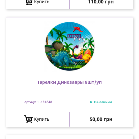
Цена
110,00 грн
Купить
Тарелки Динозавры 8шт/уп
В наличии
Артикул: F-181848
Цена
50,00 грн
Купить