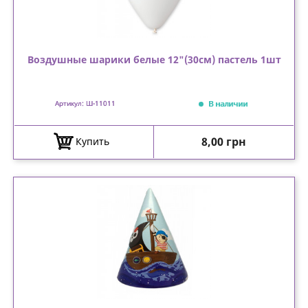
Воздушные шарики белые 12"(30см) пастель 1шт
В наличии
Артикул: Ш-11011
Цена
8,00 грн
Купить