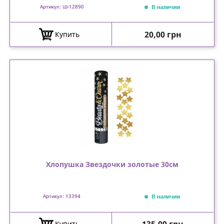
В наличии
Артикул: Ш-12890
Цена
20,00 грн
Купить
Хлопушка Звездочки золотые 30см
В наличии
Артикул: 13394
Цена
Купить