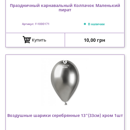
Праздничный карнавальный Колпачок Маленький
пират
В наличии
Артикул: F-1000171
Цена
10,00 грн
Купить
Воздушные шарики серебрянные 13"(33см) хром 1шт