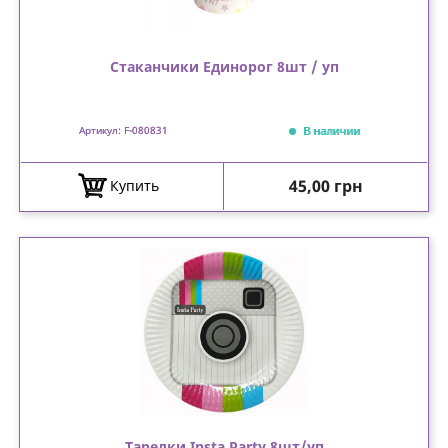
Стаканчики Единорог 8шт / уп
В наличии
Артикул: F-080831
Цена
45,00 грн
Купить
Тарелки Insta Party 8шт/уп