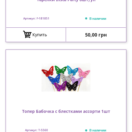
В наличии
Артикул: F-181851
Цена
50,00 грн
Купить
Топер Бабочка с блестками ассорти 1шт
В наличии
Артикул: T-5560