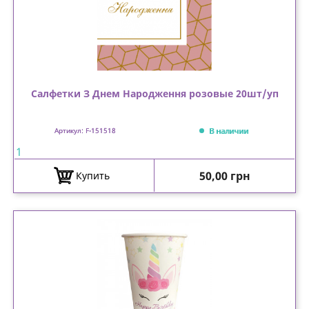
Салфетки З Днем Народження розовые 20шт/уп
В наличии
Артикул: F-151518
1
Цена
50,00 грн
Купить