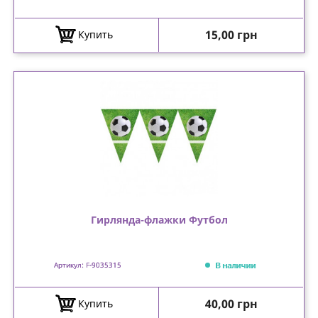
Цена
15,00 грн
Купить
Гирлянда-флажки Футбол
В наличии
Артикул: F-9035315
Цена
40,00 грн
Купить