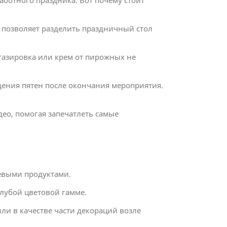
аботного праздника. Вот почему стоит
о позволяет разделить праздничный стол
газировка или крем от пирожных не
дения пятен после окончания мероприятия.
ео, помогая запечатлеть самые
евыми продуктами.
олубой цветовой гамме.
ли в качестве части декораций возле