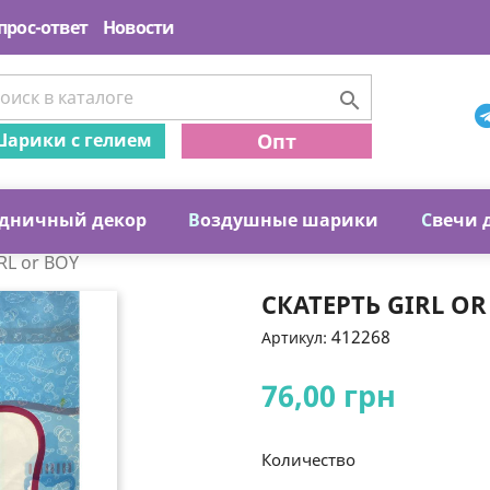
прос-ответ
Новости

арики с гелием
Опт
дничный декор
В
оздушные шарики
С
вечи 
RL or BOY
СКАТЕРТЬ GIRL OR
412268
Артикул:
76,00 грн
Количество