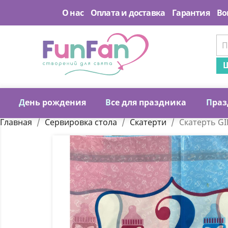
О нас
Оплата и доставка
Гарантия
Во
Ш
Д
ень рождения
В
се для праздника
П
раз
Главная
Сервировка стола
Скатерти
Скатерть GI