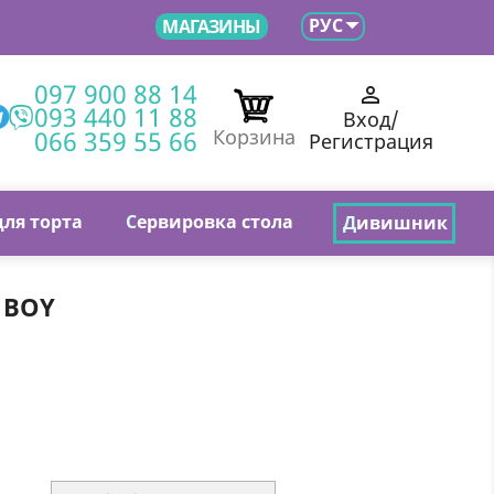

РУС
МАГАЗИНЫ
097 900 88 14

093 440 11 88
Вход/
066 359 55 66
Корзина
Регистрация
для торта
С
ервировка стола
Д
ивишник
 BOY