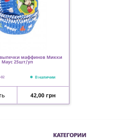
 выпечки маффинов Микки
Маус 25шт/уп
В наличии
-02
Цена
ть
42,00 грн
КАТЕГОРИИ