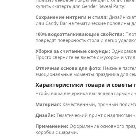
Полиэтиленовое покрытие для стола с темат
купить скатерть для Gender Reveal Party:
Сохранение интриги и стиля:
Дизайн скат
или Candy Bar на тематические половины дл
100% водоотталкивающие свойства:
Плот
повредят поверхность стола и легко удаляю
Уборка за считанные секунды:
Одноразова
Просто сверните ее вместе с мусором и ути
Отличная основа для фото:
Нежные пастел
эмоциональные моменты праздника для сем
Характеристики товара и советы
Чтобы ваша вечеринка выглядела гармоничн
Материал:
Качественный, прочный полиэти
Дизайн:
Тематический принт с надписями «G
Применение:
Оформление основного праздн
коробки с шарами.