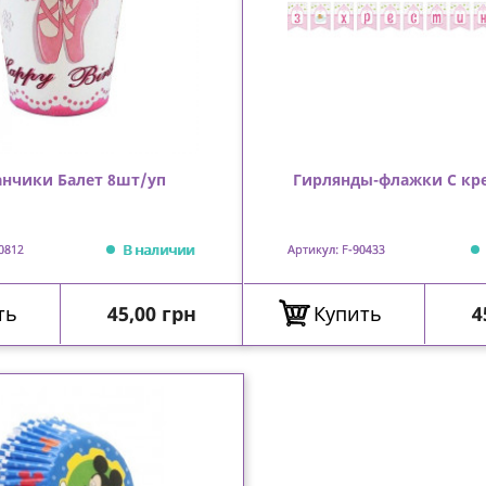
анчики Балет 8шт/уп
Гирлянды-флажки С кр
В наличии
0812
Артикул: F-90433
Цена
Ц
ть
45,00 грн
Купить
4