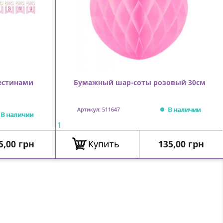
естинами
Бумажный шар-соты розовый 30см
В наличии
Артикул: 511647
В наличии
1
ена
Цена
5,00 грн
Купить
135,00 грн