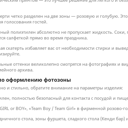
ическим принтом — это лучшее решение для легкого и безз
ерти четко разделен на две зоны — розовую и голубую. Эт
я голосования гостей.
ный полиэтилен абсолютно не пропускает жидкость. Соки, 
тся салфеткой прямо во время праздника.
я скатерть избавляет вас от необходимости стирки и выве
лизируйте.
ьные оттенки великолепно смотрятся на фотографиях и вид
ейного архива.
 по оформлению фотозоны
о и стильно, обратите внимание на параметры изделия:
лен, полностью безопасный для контакта с посудой и пищ
IRL or BOY», «Team Boy / Team Girl» в фирменной розово-г
ичного стола, зоны фуршета, сладкого стола (Кенди бар) и