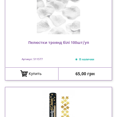
Пелюстки троянд білі 100шт/уп
В наличии
Артикул: 511577
Цена
65,00 грн
Купить