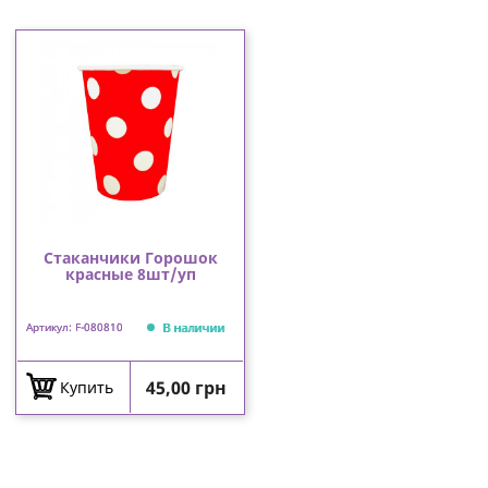
Стаканчики Горошок
красные 8шт/уп
В наличии
Артикул: F-080810
Цена
45,00 грн
Купить