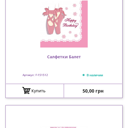
Салфетки Балет
В наличии
Артикул: F-151512
Цена
50,00 грн
Купить