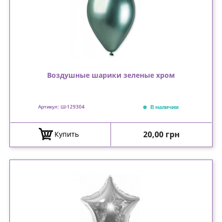
Воздушные шарики зеленые хром
В наличии
Артикул: Ш-129304
Цена
20,00 грн
Купить