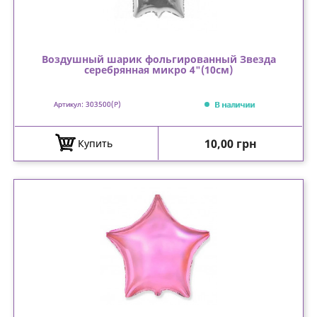
Воздушный шарик фольгированный Звезда
серебрянная микро 4"(10см)
В наличии
Артикул: 303500(P)
Цена
10,00 грн
Купить