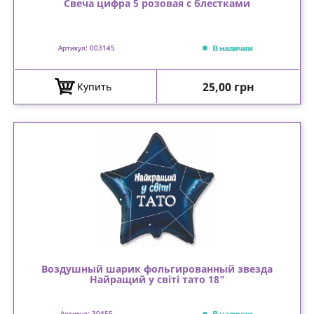
Свеча цифра 5 розовая с блестками
В наличии
Артикул: 003145
Цена
25,00 грн
Купить
Воздушный шарик фольгированный звезда
Найращий у світі тато 18"
В наличии
Артикул: 30455