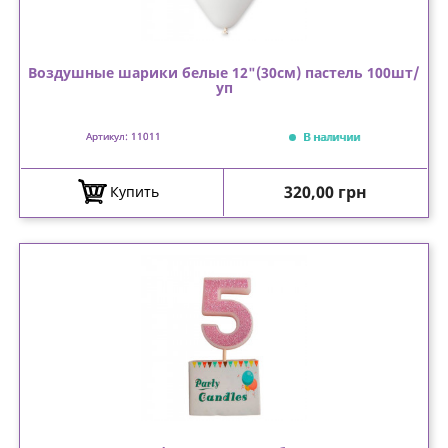
Воздушные шарики белые 12"(30см) пастель 100шт/
уп
В наличии
Артикул: 11011
Цена
320,00 грн
Купить