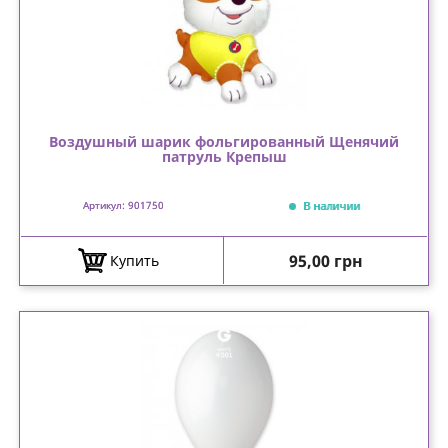
Воздушный шарик фольгированный Щенячий
патруль Крепыш
В наличии
Артикул: 901750
Цена
95,00 грн
Купить