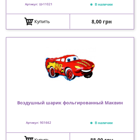
В наличии
Артикул: Ш-11021
Цена
8,00 грн
Купить
Воздушный шарик фольгированный Маквин
В наличии
Артикул: 901662
Цена
Купить