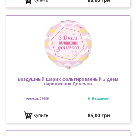
88,00 грн
Воздушный шарик фольгированный З днем
народження Донечко
В наличии
Артикул: 21686
Цена
85,00 грн
Купить