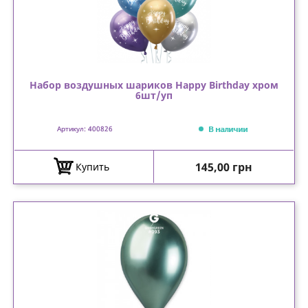
Набор воздушных шариков Happy Birthday хром
6шт/уп
В наличии
Артикул: 400826
Цена
145,00 грн
Купить