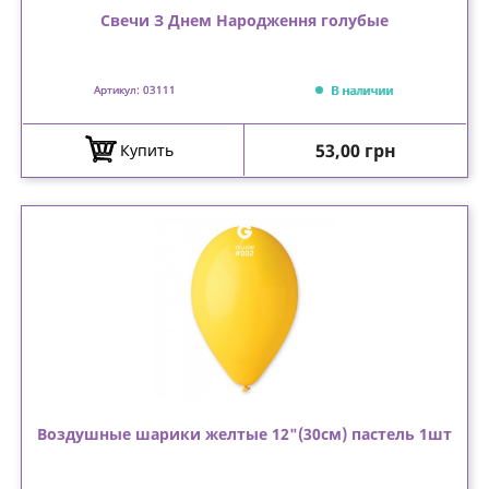
Свечи З Днем Народження голубые
В наличии
Артикул: 03111
Цена
53,00 грн
Купить
Воздушные шарики желтые 12"(30см) пастель 1шт