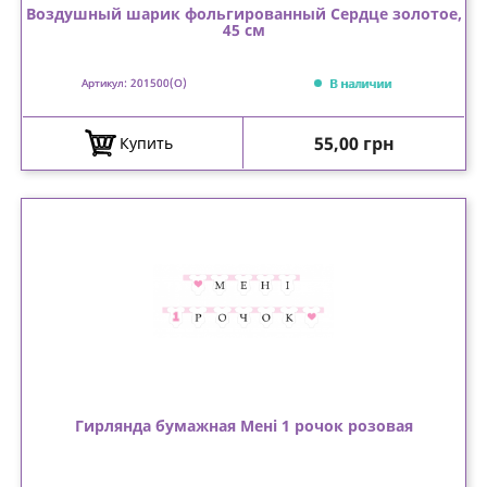
Воздушный шарик фольгированный Сердце золотое,
45 см
В наличии
Артикул: 201500(O)
Цена
55,00 грн
Купить
Гирлянда бумажная Мені 1 рочок розовая