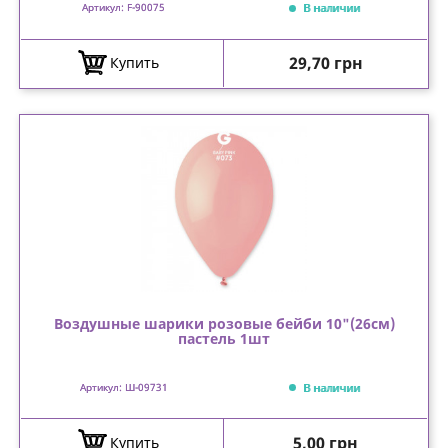
В наличии
Артикул: F-90075
Цена
29,70 грн
Купить
Воздушные шарики розовые бейби 10"(26см)
пастель 1шт
В наличии
Артикул: Ш-09731
Цена
5,00 грн
Купить