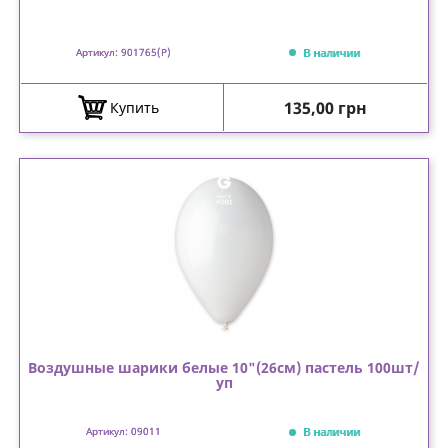
В наличии
Артикул: 901765(P)
Цена
135,00 грн
Купить
Воздушные шарики белые 10"(26см) пастель 100шт/
уп
В наличии
Артикул: 09011