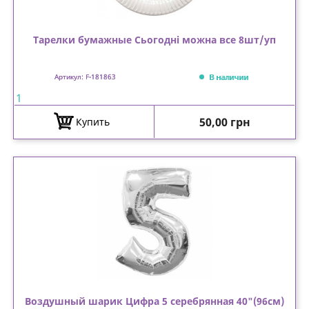
Тарелки бумажные Сьогодні можна все 8шт/уп
В наличии
Артикул: F-181863
1
Цена
50,00 грн
Купить
Воздушный шарик Цифра 5 серебрянная 40"(96см)