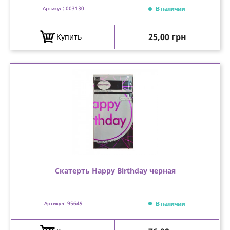
В наличии
Артикул: 003130
Цена
25,00 грн
Купить
Скатерть Happy Birthday черная
В наличии
Артикул: 95649