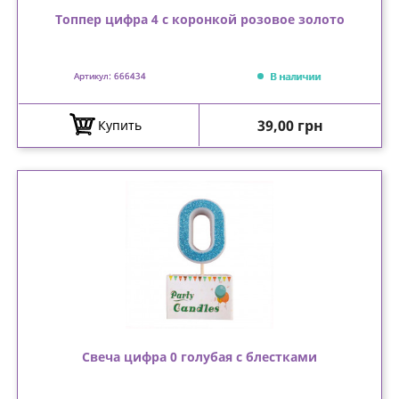
Топпер цифра 4 с коронкой розовое золото
В наличии
Артикул: 666434
Цена
39,00 грн
Купить
Свеча цифра 0 голубая с блестками