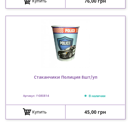
Цена
76,00 грн
Купить
Стаканчики Полиция 8шт/уп
В наличии
Артикул: F-080814
Цена
45,00 грн
Купить