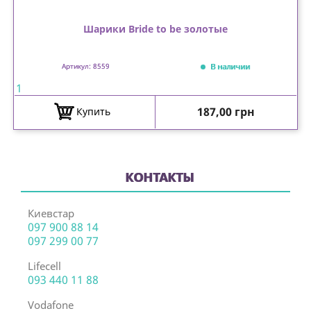
Шарики Bride to be золотые
В наличии
Артикул: 8559
1
Цена
187,00 грн
Купить
КОНТАКТЫ
Киевстар
097 900 88 14
097 299 00 77
Lifecell
093 440 11 88
Vodafone