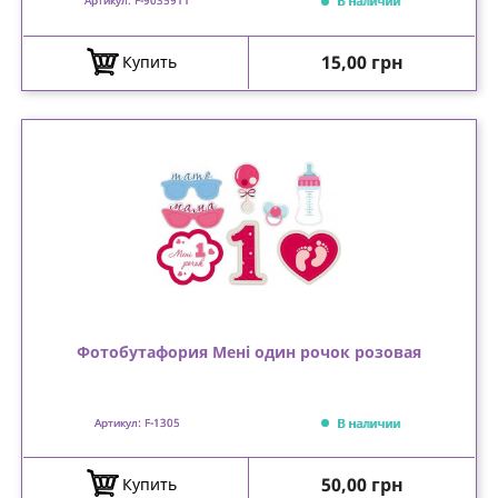
В наличии
Артикул: F-9035911
Цена
15,00 грн
Купить
Фотобутафория Мені один рочок розовая
В наличии
Артикул: F-1305
Цена
50,00 грн
Купить