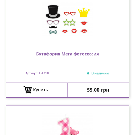
Бутафория Мега фотосессия
В наличии
Артикул: F-1310
Цена
55,00 грн
Купить