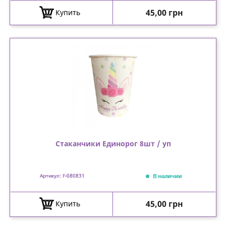
Цена
45,00 грн
Купить
Стаканчики Единорог 8шт / уп
В наличии
Артикул: F-080831
Цена
45,00 грн
Купить