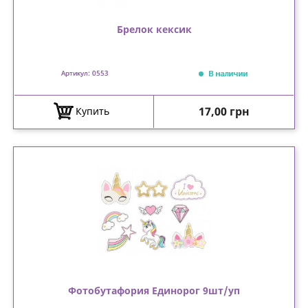
Брелок кексик
В наличии
Артикул: 0553
Цена
17,00 грн
Купить
Фотобутафория Единорог 9шт/уп