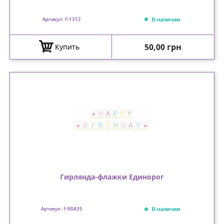
В наличии
Артикул: F-1312
Цена
50,00 грн
Купить
Гирлянда-флажки Единорог
В наличии
Артикул: F-90435