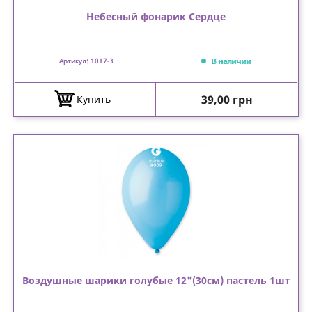
Небесный фонарик Сердце
В наличии
Артикул: 1017-3
Цена
39,00 грн
Купить
Воздушные шарики голубые 12"(30см) пастель 1шт