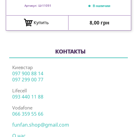
В наличии
Артикул: Ш-11091
Цена
8,00 грн
Купить
КОНТАКТЫ
Киевстар
097 900 88 14
097 299 00 77
Lifecell
093 440 11 88
Vodafone
066 359 55 66
funfan.shop@gmail.com
О нас