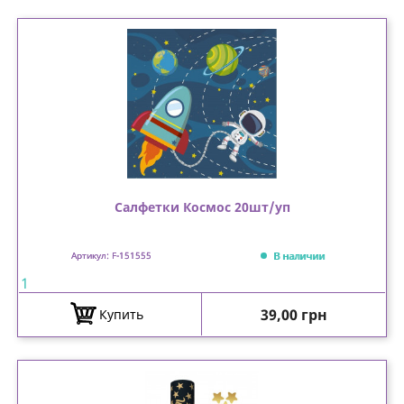
Салфетки Космос 20шт/уп
В наличии
Артикул: F-151555
1
Цена
39,00 грн
Купить