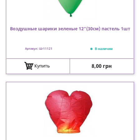
Воздушные шарики зеленые 12"(30см) пастель 1шт
В наличии
Артикул: Ш-11121
Цена
8,00 грн
Купить