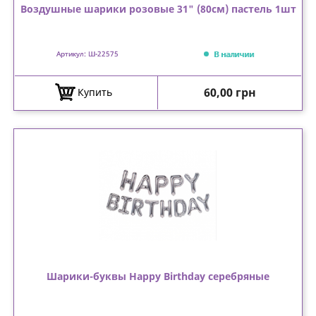
Воздушные шарики розовые 31" (80см) пастель 1шт
В наличии
Артикул: Ш-22575
Цена
60,00 грн
Купить
Шарики-буквы Happy Birthday серебряные