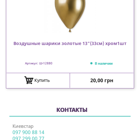
Воздушные шарики золотые 13"(33см) хром1шт
В наличии
Артикул: Ш-12880
Цена
20,00 грн
Купить
КОНТАКТЫ
Киевстар
097 900 88 14
097 299 00 77