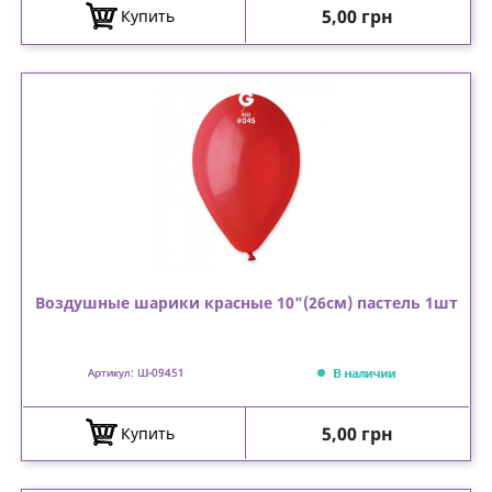
Цена
5,00 грн
Купить
Воздушные шарики красные 10"(26см) пастель 1шт
В наличии
Артикул: Ш-09451
Цена
5,00 грн
Купить