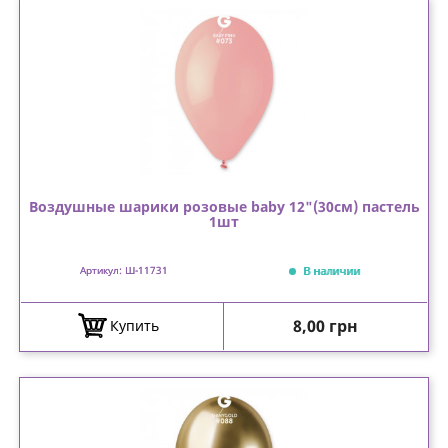
Воздушные шарики розовые baby 12"(30см) пастель
1шт
В наличии
Артикул: Ш-11731
Цена
8,00 грн
Купить