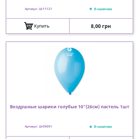
В наличии
Артикул: Ш-11121
Цена
8,00 грн
Купить
Воздушные шарики голубые 10"(26см) пастель 1шт
В наличии
Артикул: Ш-09091