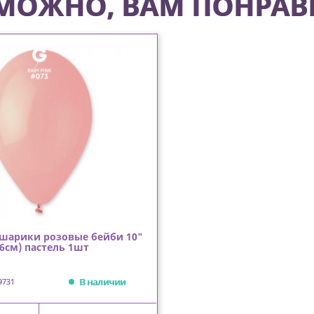
МОЖНО, ВАМ ПОНРАВ
шарики розовые бейби 10"
26см) пастель 1шт
В наличии
9731