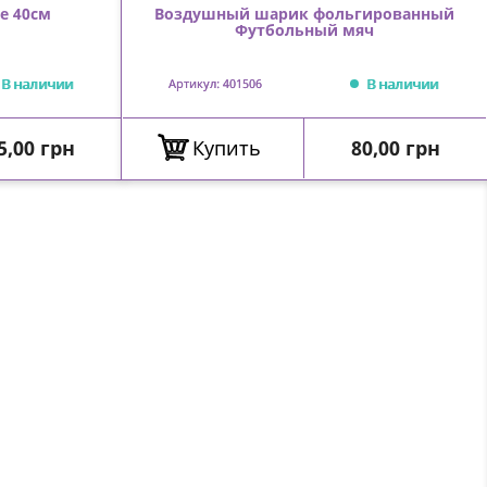
е 40см
Воздушный шарик фольгированный
Футбольный мяч
В наличии
В наличии
Артикул: 401506
ена
Цена
5,00 грн
Купить
80,00 грн