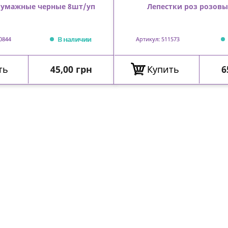
бумажные черные 8шт/уп
Лепестки роз розовы
В наличии
0844
Артикул: 511573
Цена
Ц
ть
45,00 грн
Купить
6