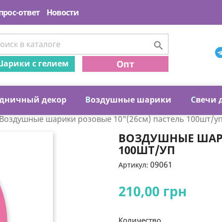
прос-ответ
Новости

арики с гелием
Опт
дничный декор
В
оздушные шарики
С
вечи 
Воздушные шарики розовые 10"(26см) пастель 100шт/у
ВОЗДУШНЫЕ ШАРИ
100ШТ/УП
09061
Артикул:
210,00 грн
Количество