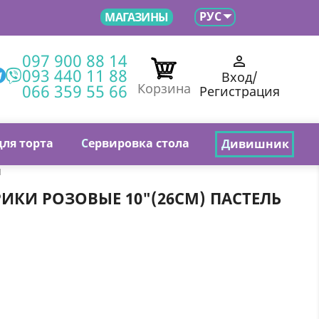

РУС
МАГАЗИНЫ
097 900 88 14

093 440 11 88
Вход/
066 359 55 66
Корзина
Регистрация
для торта
С
ервировка стола
Д
ивишник
п
КИ РОЗОВЫЕ 10"(26СМ) ПАСТЕЛЬ