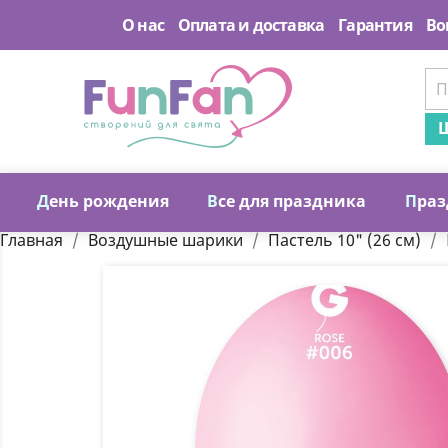
О нас
Оплата и доставка
Гарантия
Во
Ш
Д
ень рождения
В
се для праздника
П
раз
Главная
Воздушные шарики
Пастель 10" (26 см)