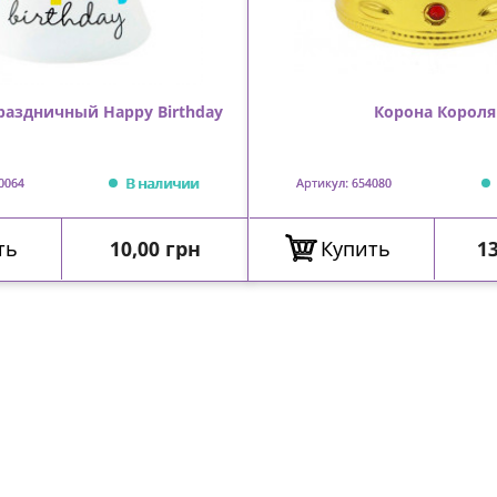
раздничный Happy Birthday
Корона Короля
В наличии
0064
Артикул: 654080
Цена
Ц
ть
10,00 грн
Купить
13