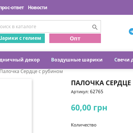
прос-ответ
Новости

арики с гелием
Опт
дничный декор
В
оздушные шарики
С
вечи 
Палочка Сердце с рубином
ПАЛОЧКА СЕРДЦЕ
62765
Артикул:
60,00 грн
Количество