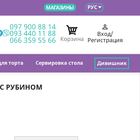

РУС
МАГАЗИНЫ
097 900 88 14

093 440 11 88
Вход/
066 359 55 66
Корзина
Регистрация
для торта
С
ервировка стола
Д
ивишник
 С РУБИНОМ