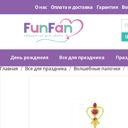
О нас
Оплата и доставка
Гарантия
Во
Ш
Д
ень рождения
В
се для праздника
П
раз
Главная
Все для праздника
Волшебные палочки