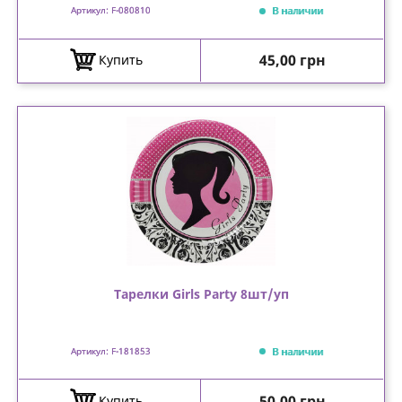
В наличии
Артикул: F-080810
Цена
45,00 грн
Купить
Тарелки Girls Party 8шт/уп
В наличии
Артикул: F-181853
Цена
50,00 грн
Купить