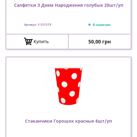
Салфетки З Днем Народження голубые 20шт/уп
В наличии
Артикул: F-151519
Цена
50,00 грн
Купить
Стаканчики Горошок красные 8шт/уп