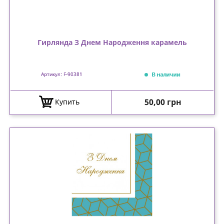
Гирлянда З Днем Народження карамель
В наличии
Артикул: F-90381
Цена
50,00 грн
Купить