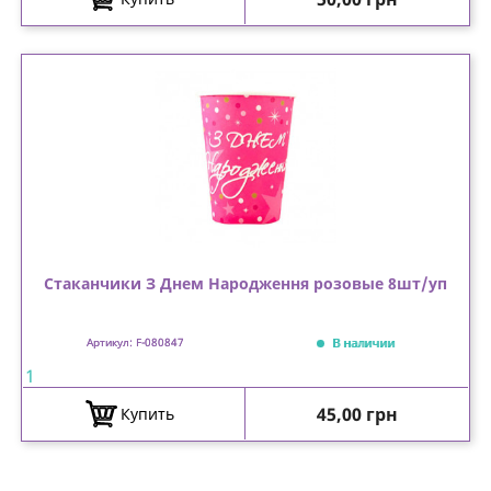
Стаканчики З Днем Народження розовые 8шт/уп
В наличии
Артикул: F-080847
1
Цена
45,00 грн
Купить