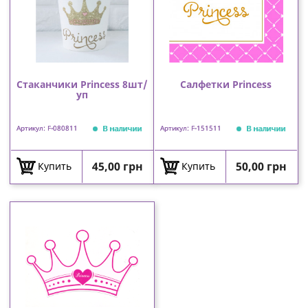
Стаканчики Princess 8шт/
Салфетки Princess
уп
В наличии
В наличии
Артикул: F-080811
Артикул: F-151511
Цена
Цена
45,00 грн
50,00 грн
Купить
Купить