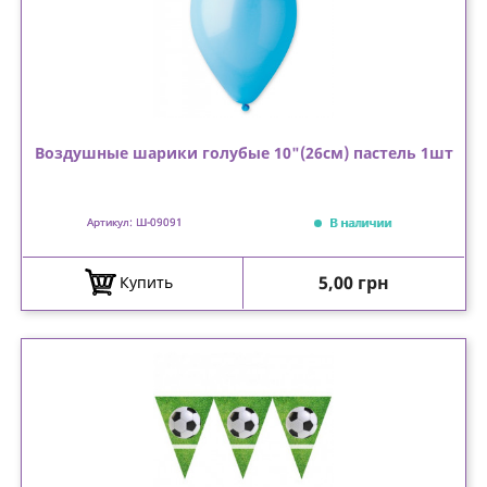
Воздушные шарики голубые 10"(26см) пастель 1шт
В наличии
Артикул: Ш-09091
Цена
5,00 грн
Купить