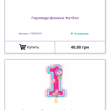
Гирлянда-флажки Футбол
В наличии
Артикул: F-9035315
Цена
40,00 грн
Купить