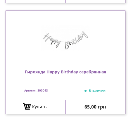
Гирлянда Happy Birthday серебрянная
В наличии
Артикул: 800043
Цена
65,00 грн
Купить