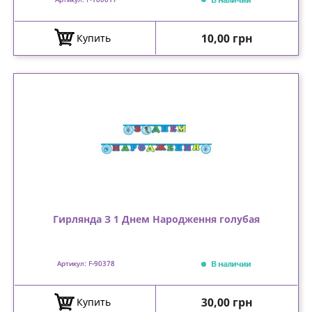
Цена
10,00 грн
Купить
Гирлянда З 1 Днем Народження голубая
В наличии
Артикул: F-90378
Цена
30,00 грн
Купить