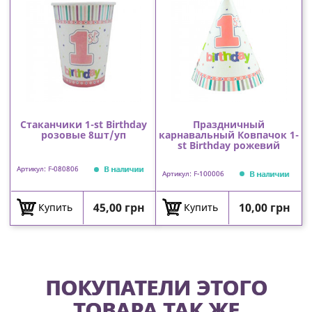
Стаканчики 1-st Birthday
Праздничный
розовые 8шт/уп
карнавальный Ковпачок 1-
st Birthday рожевий
В наличии
Артикул: F-080806
В наличии
Артикул: F-100006
Цена
Цена
45,00 грн
10,00 грн
Купить
Купить
ПОКУПАТЕЛИ ЭТОГО
ТОВАРА ТАК ЖЕ