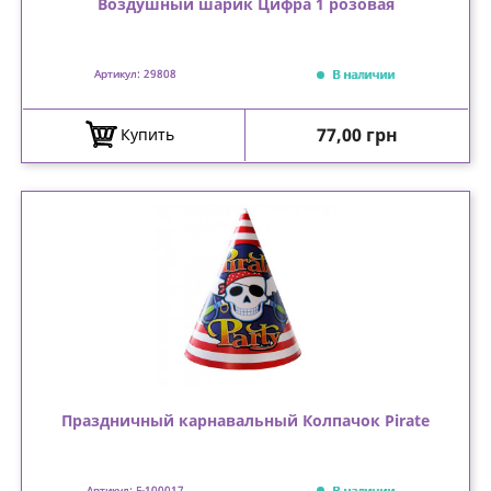
Воздушный шарик Цифра 1 розовая
В наличии
Артикул: 29808
Цена
77,00 грн
Купить
Праздничный карнавальный Колпачок Pirate
В наличии
Артикул: F-100017