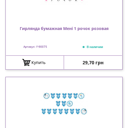
Гирлянда бумажная Мені 1 рочок розовая
В наличии
Артикул: F-90075
Цена
29,70 грн
Купить