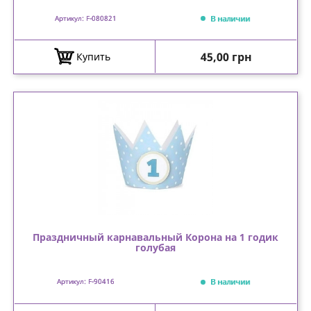
В наличии
Артикул: F-080821
Цена
45,00 грн
Купить
Праздничный карнавальный Корона на 1 годик
голубая
В наличии
Артикул: F-90416