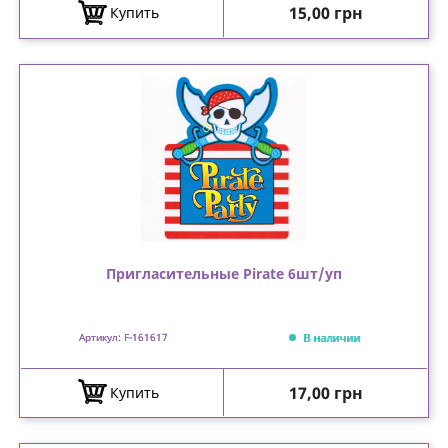
Цена
15,00 грн
Купить
Пригласительные Pirate 6шт/уп
В наличии
Артикул: F-161617
Цена
17,00 грн
Купить