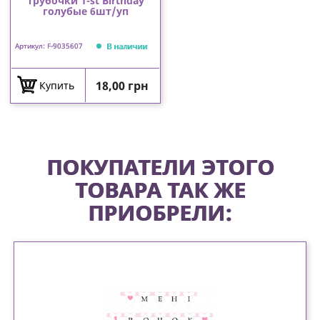
Трубочки 1-st Birthday
голубые 6шт/уп
В наличии
Артикул: F-9035607
Цена
18,00 грн
Купить
ПОКУПАТЕЛИ ЭТОГО
ТОВАРА ТАК ЖЕ
ПРИОБРЕЛИ: