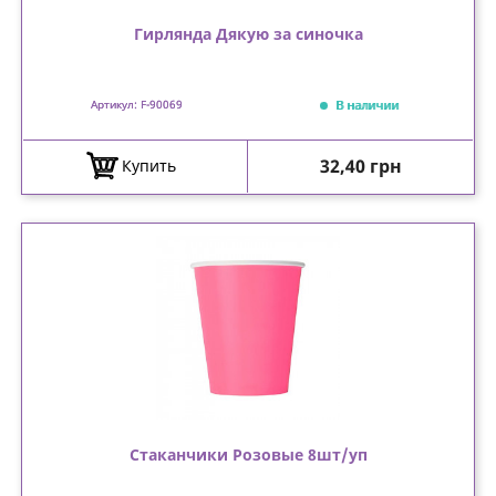
Гирлянда Дякую за синочка
В наличии
Артикул: F-90069
Цена
32,40 грн
Купить
Стаканчики Розовые 8шт/уп