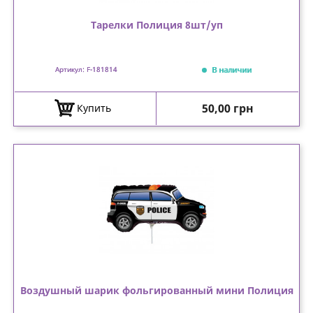
Тарелки Полиция 8шт/уп
В наличии
Артикул: F-181814
Цена
50,00 грн
Купить
Воздушный шарик фольгированный мини Полиция