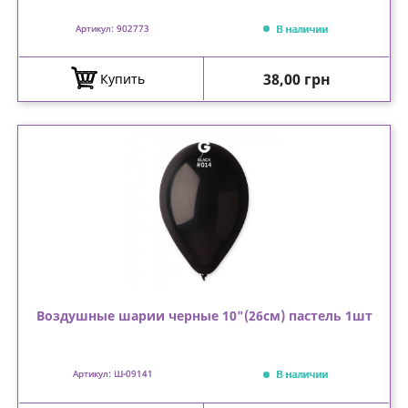
В наличии
Артикул: 902773
Цена
38,00 грн
Купить
Воздушные шарии черные 10"(26см) пастель 1шт
В наличии
Артикул: Ш-09141