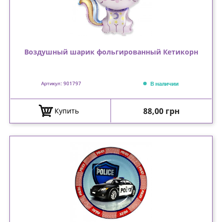
Воздушный шарик фольгированный Кетикорн
В наличии
Артикул: 901797
Цена
88,00 грн
Купить