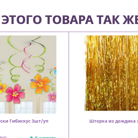
ЭТОГО ТОВАРА ТАК Ж
ски Гибискус 3шт/уп
Шторка из дождика 
В наличии
3541