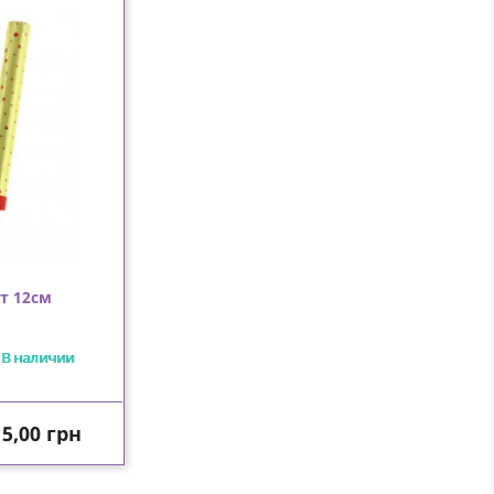
т 12см
В наличии
ена
5,00 грн