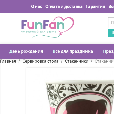
О нас
Оплата и доставка
Гарантия
Во
Ш
Д
ень рождения
В
се для праздника
П
раз
Главная
Сервировка стола
Стаканчики
Стаканчик