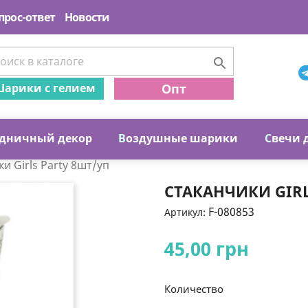
прос-ответ
Новости

арики с гелием
Опт
дничный декор
В
оздушные шарики
С
вечи 
и Girls Party 8шт/уп
СТАКАНЧИКИ GIRL
F-080853
Артикул:
45,00 грн
Количество