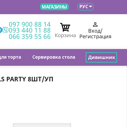

РУС
МАГАЗИНЫ
097 900 88 14

093 440 11 88
Вход/
066 359 55 66
Корзина
Регистрация
для торта
С
ервировка стола
Д
ивишник
S PARTY 8ШТ/УП