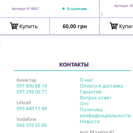
Артикул: 16
В наличии
Артикул: R-10037
1
Цена
Купить
60,00 грн
Купи
КОНТАКТЫ
О нас
Киевстар
097 900 88 14
Оплата и доставка
097 299 00 77
Гарантия
Вопрос-ответ
Lifecell
Опт
093 440 11 88
Политика
конфиденциальности
Vodafone
Новости
066 359 55 66
вул. Мазепи 81