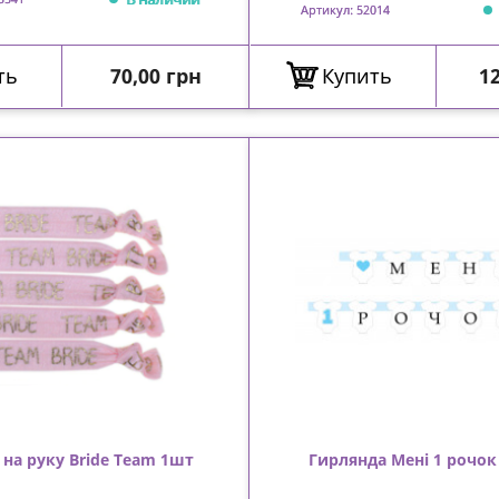
Артикул: 52014
Цена
Ц
ть
70,00 грн
Купить
12
 на руку Bride Team 1шт
Гирлянда Мені 1 рочок