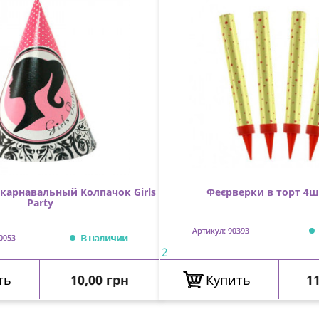
карнавальный Колпачок Girls
Феєрверки в торт 4ш
Party
Артикул: 90393
В наличии
0053
2
Цена
Ц
ть
10,00 грн
Купить
11