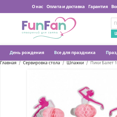
О нас
Оплата и доставка
Гарантия
Во
Ш
Д
ень рождения
В
се для праздника
П
раз
Главная
Сервировка стола
Шпажки
Пики Балет 