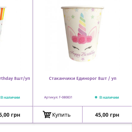
rthday 8шт/уп
Стаканчики Единорог 8шт / уп
В наличии
В наличии
Артикул: F-080831
ена
Цена
5,00 грн
Купить
45,00 грн