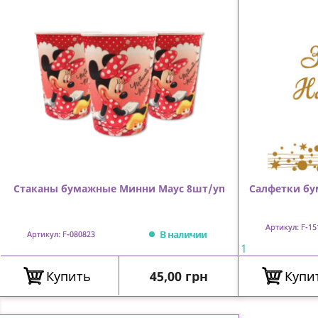
Стаканы бумажные Mинни Маус 8шт/уп
Салфетки бу
Артикул: F-15
В наличии
Артикул: F-080823
1
Цена
Купить
45,00 грн
Купи