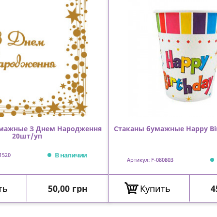
мажные З Днем Народження
Стаканы бумажные Happy Bi
20шт/уп
В наличии
1520
Артикул: F-080803
Цена
Ц
ть
50,00 грн
Купить
4