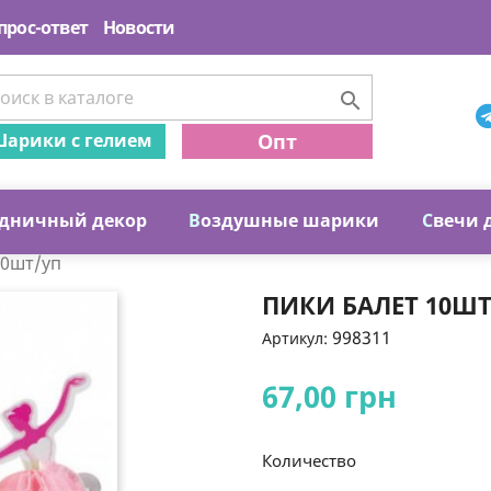
прос-ответ
Новости

арики с гелием
Опт
дничный декор
В
оздушные шарики
С
вечи 
10шт/уп
ПИКИ БАЛЕТ 10Ш
998311
Артикул:
67,00 грн
Количество