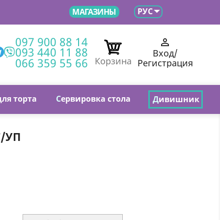

РУС
МАГАЗИНЫ
097 900 88 14

093 440 11 88
Вход/
066 359 55 66
Корзина
Регистрация
для торта
С
ервировка стола
Д
ивишник
Т/УП