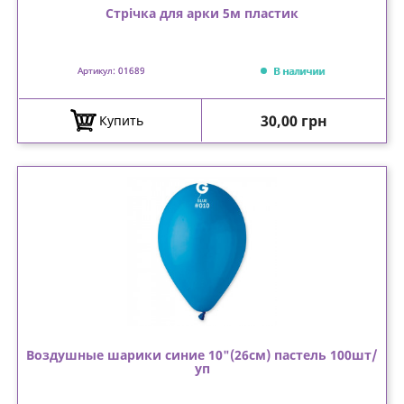
Стрічка для арки 5м пластик
В наличии
Артикул: 01689
Цена
30,00 грн
Купить
Воздушные шарики синие 10"(26см) пастель 100шт/
уп