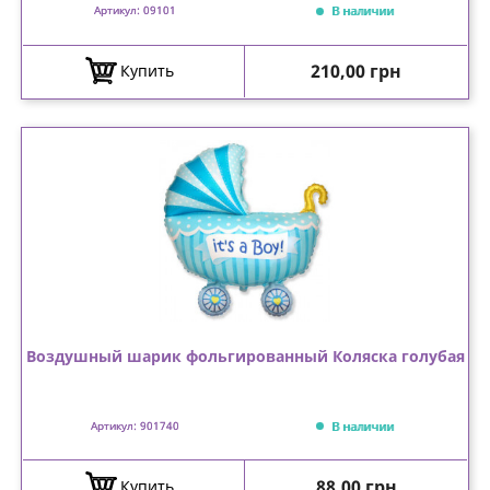
В наличии
Артикул: 09101
Цена
210,00 грн
Купить
Воздушный шарик фольгированный Коляска голубая
В наличии
Артикул: 901740
Цена
88,00 грн
Купить