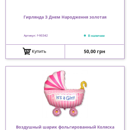
Гирлянда З Днем Народження золотая
В наличии
Артикул: F-90342
Цена
50,00 грн
Купить
Воздушный шарик фольгированный Коляска