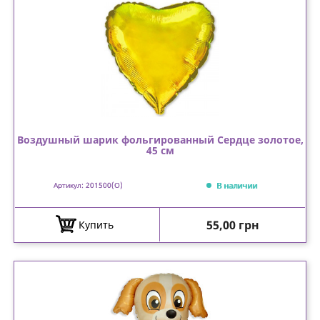
Воздушный шарик фольгированный Сердце золотое,
45 см
В наличии
Артикул: 201500(O)
Цена
55,00 грн
Купить