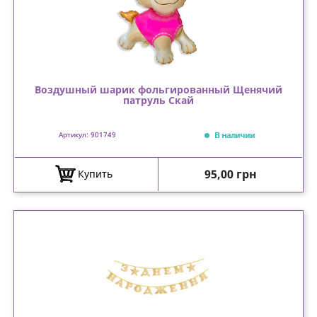
Воздушный шарик фольгированный Щенячий
патруль Скай
В наличии
Артикул: 901749
Цена
95,00 грн
Купить