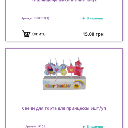
В наличии
Артикул: F-90353(3)
Цена
15,00 грн
Купить
Свечи для торта для принцессы 5шт/уп
В наличии
Артикул: 9101