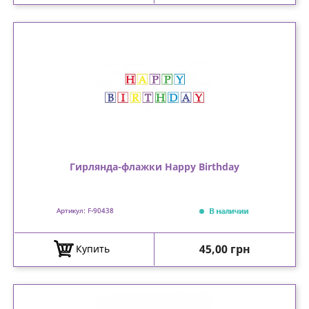
Гирлянда-флажки Happy Birthday
В наличии
Артикул: F-90438
Цена
45,00 грн
Купить