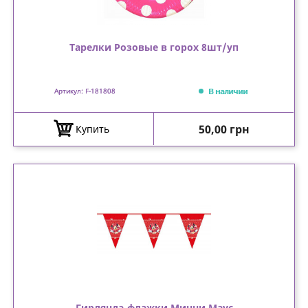
Тарелки Розовые в горох 8шт/уп
В наличии
Артикул: F-181808
Цена
50,00 грн
Купить
Гирлянда-флажки Минни Маус