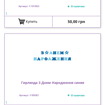
В наличии
Артикул: F-181863
1
Цена
50,00 грн
Купить
Гирлянда З Днем Народження синяя
В наличии
Артикул: F-90083
1