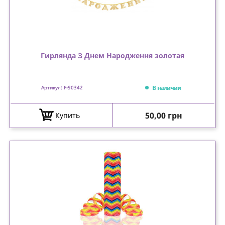
Гирлянда З Днем Народження золотая
В наличии
Артикул: F-90342
Цена
50,00 грн
Купить