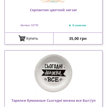
Серпантин цветной зигзаг
В наличии
Артикул: 62735
Цена
35,00 грн
Купить
Тарелки бумажные Сьогодні можна все 8шт/уп