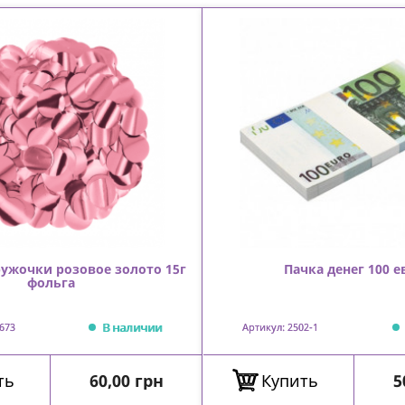
ужочки розовое золото 15г
Пачка денег 100 е
фольга
В наличии
673
Артикул: 2502-1
Цена
Ц
ть
60,00 грн
Купить
5