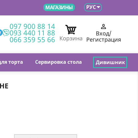

РУС
МАГАЗИНЫ
097 900 88 14

093 440 11 88
Вход/
066 359 55 66
Корзина
Регистрация
для торта
С
ервировка стола
Д
ивишник
НЕ