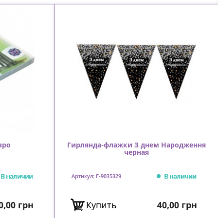
вро
Гирлянда-флажки З днем Народження
черная
В наличии
В наличии
Артикул: F-9035329
ена
Цена
0,00 грн
Купить
40,00 грн