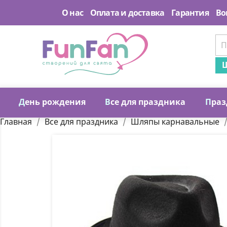
О нас
Оплата и доставка
Гарантия
Во
Ш
Д
ень рождения
В
се для праздника
П
раз
Главная
Все для праздника
Шляпы карнавальные