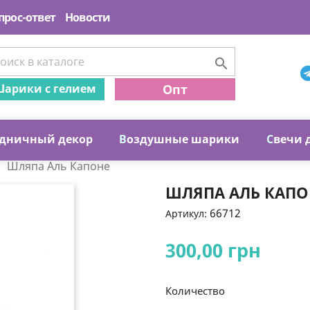
прос-ответ
Новости

арики с гелием
Опт
дничный декор
В
оздушные шарики
С
вечи 
Шляпа Аль Капоне
ШЛЯПА АЛЬ КАПО
66712
Артикул:
300,00 грн
Количество