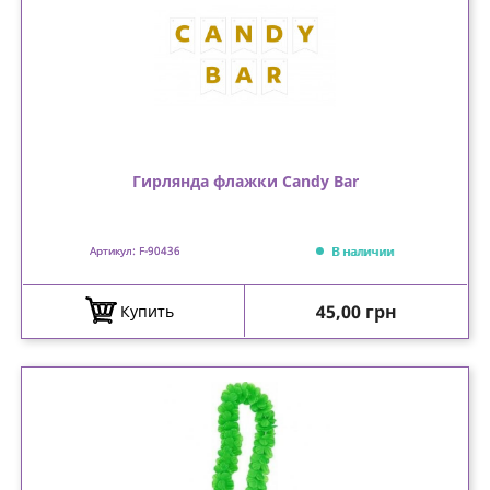
Гирлянда флажки Candy Bar
В наличии
Артикул: F-90436
Цена
45,00 грн
Купить