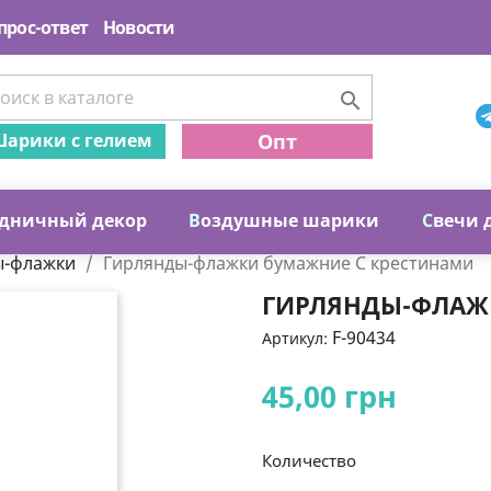
прос-ответ
Новости

арики с гелием
Опт
дничный декор
В
оздушные шарики
С
вечи 
ы-флажки
Гирлянды-флажки бумажние С крестинами
ГИРЛЯНДЫ-ФЛАЖ
F-90434
Артикул:
45,00 грн
Количество