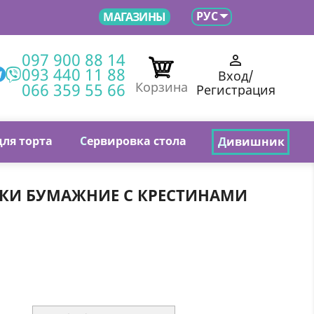

РУС
МАГАЗИНЫ
097 900 88 14

093 440 11 88
Вход/
066 359 55 66
Корзина
Регистрация
для торта
С
ервировка стола
Д
ивишник
КИ БУМАЖНИЕ С КРЕСТИНАМИ