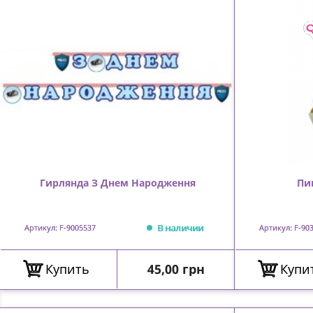
Гирлянда З Днем Народження
Пи
В наличии
Артикул: F-9005537
Артикул: F-90
Цена
Купить
45,00 грн
Купи