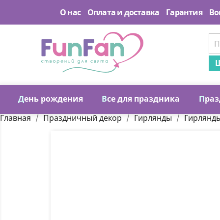
О нас
Оплата и доставка
Гарантия
Во
Ш
Д
ень рождения
В
се для праздника
П
раз
Главная
Праздничный декор
Гирлянды
Гирлянд