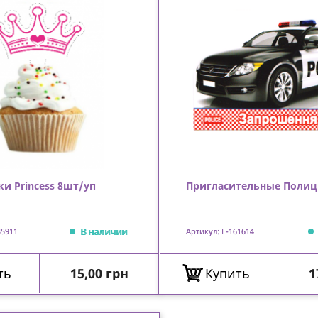
ки Princess 8шт/уп
Пригласительные Полиц
В наличии
35911
Артикул: F-161614
Цена
Ц
ть
15,00 грн
Купить
1