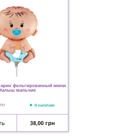
арик фольгированный мини
Малыш мальчик
В наличии
751
Цена
ть
38,00 грн