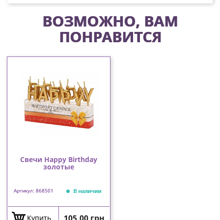
ВОЗМОЖНО, ВАМ
ПОНРАВИТСЯ
Свечи Happy Birthday
золотые
В наличии
Артикул: 868501
Цена
105,00 грн
Купить