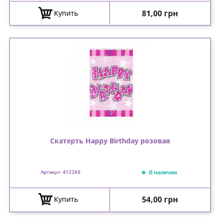
Цена
81,00 грн
Купить
Скатерть Happy Birthday розовая
В наличии
Артикул: 412269
Цена
54,00 грн
Купить