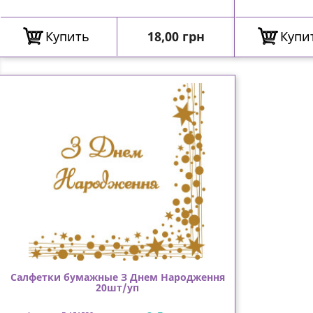
Цена
Купить
18,00 грн
Купи
Салфетки бумажные З Днем Народження
20шт/уп