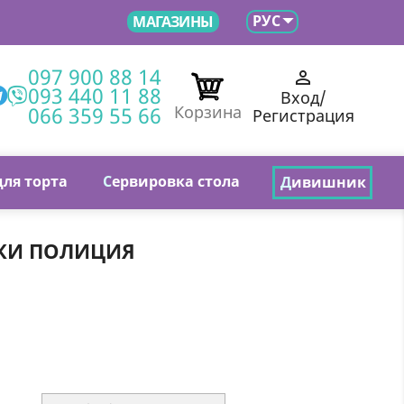

РУС
МАГАЗИНЫ
097 900 88 14

093 440 11 88
Вход/
066 359 55 66
Корзина
Регистрация
для торта
С
ервировка стола
Д
ивишник
КИ ПОЛИЦИЯ