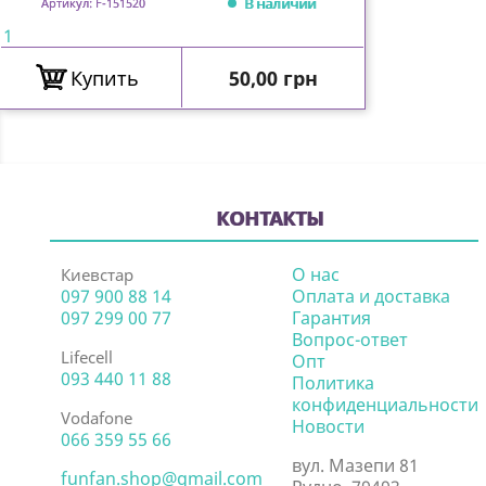
В наличии
Артикул: F-151520
1
Цена
Купить
50,00 грн
КОНТАКТЫ
О нас
Киевстар
097 900 88 14
Оплата и доставка
097 299 00 77
Гарантия
Вопрос-ответ
Lifecell
Опт
093 440 11 88
Политика
конфиденциальности
Vodafone
Новости
066 359 55 66
вул. Мазепи 81
funfan.shop@gmail.com