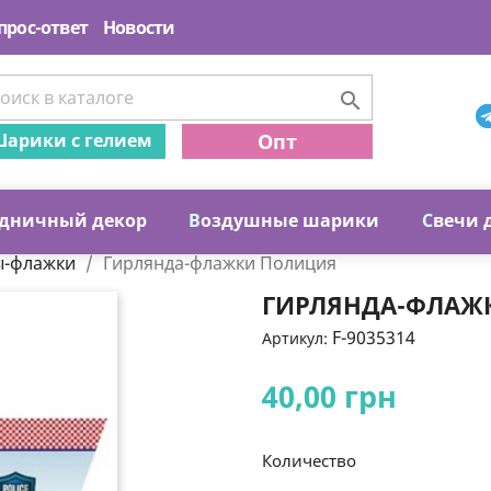
прос-ответ
Новости

арики с гелием
Опт
дничный декор
В
оздушные шарики
С
вечи 
ы-флажки
Гирлянда-флажки Полиция
ГИРЛЯНДА-ФЛАЖ
F-9035314
Артикул:
40,00 грн
Количество