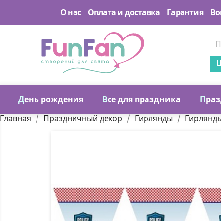
О нас
Оплата и доставка
Гарантия
Во
Ш
Д
ень рождения
В
се для праздника
П
раз
Главная
Праздничный декор
Гирлянды
Гирлянд