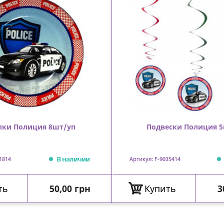
лки Полиция 8шт/уп
Подвески Полиция 
В наличии
1814
Артикул: F-9035414
Цена
Ц
ть
50,00 грн
Купить
3