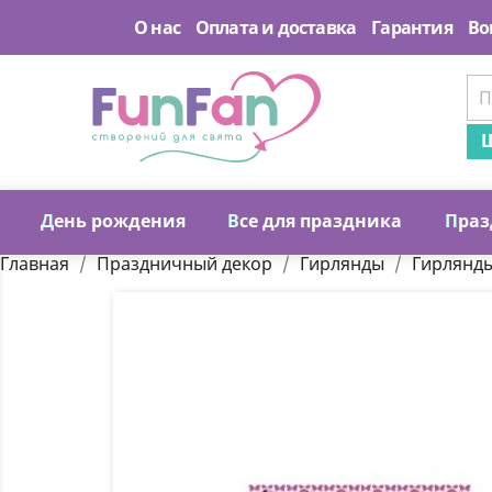
О нас
Оплата и доставка
Гарантия
Во
Ш
Д
ень рождения
В
се для праздника
П
раз
Главная
Праздничный декор
Гирлянды
Гирлянд