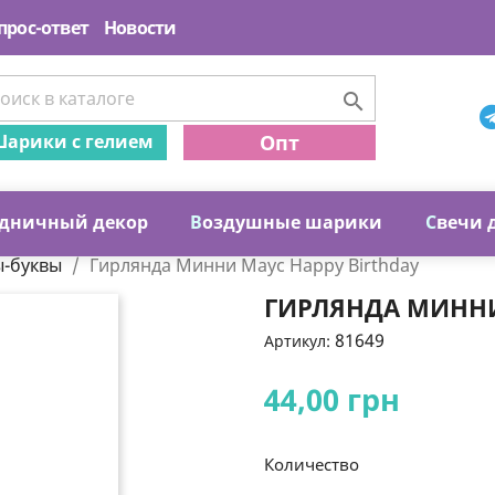
прос-ответ
Новости

арики с гелием
Опт
дничный декор
В
оздушные шарики
С
вечи 
ы-буквы
Гирлянда Минни Маус Happy Birthday
ГИРЛЯНДА МИННИ
81649
Артикул:
44,00 грн
Количество