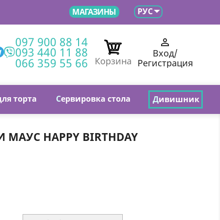

РУС
МАГАЗИНЫ
097 900 88 14

093 440 11 88
Вход/
066 359 55 66
Корзина
Регистрация
для торта
С
ервировка стола
Д
ивишник
 МАУС HAPPY BIRTHDAY