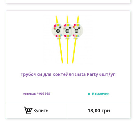
Трубочки для коктейля Insta Party 6шт/уп
В наличии
Артикул: F-9035651
Цена
18,00 грн
Купить