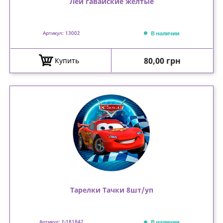
Леи гавайские желтые
В наличии
Артикул: 13002
Цена
80,00 грн
Купить
Тарелки Тачки 8шт/уп
В наличии
Артикул: F-181842