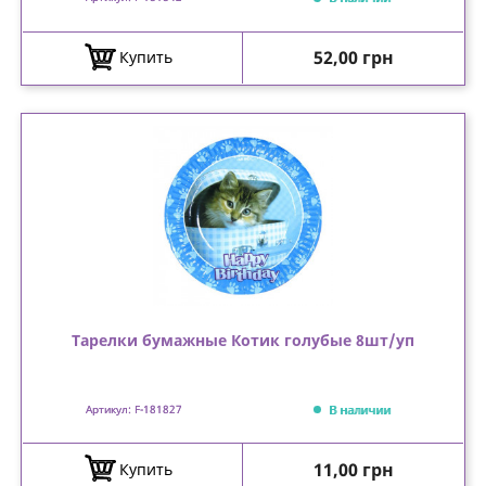
Цена
52,00 грн
Купить
Тарелки бумажные Котик голубые 8шт/уп
В наличии
Артикул: F-181827
Цена
11,00 грн
Купить