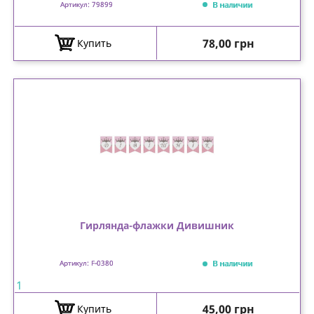
В наличии
Артикул: 79899
Цена
78,00 грн
Купить
Гирлянда-флажки Дивишник
В наличии
Артикул: F-0380
1
Цена
45,00 грн
Купить