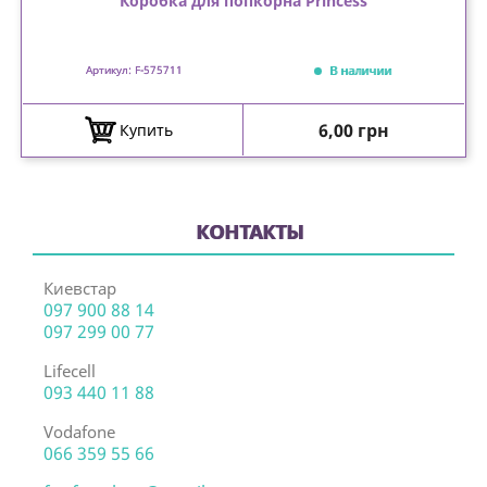
Коробка для попкорна Princess
В наличии
Артикул: F-575711
Цена
6,00 грн
Купить
КОНТАКТЫ
Киевстар
097 900 88 14
097 299 00 77
Lifecell
093 440 11 88
Vodafone
066 359 55 66