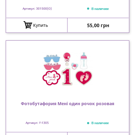
В наличии
Артикул: 301500(O)
Цена
55,00 грн
Купить
Фотобутафория Мені один рочок розовая
В наличии
Артикул: F-1305