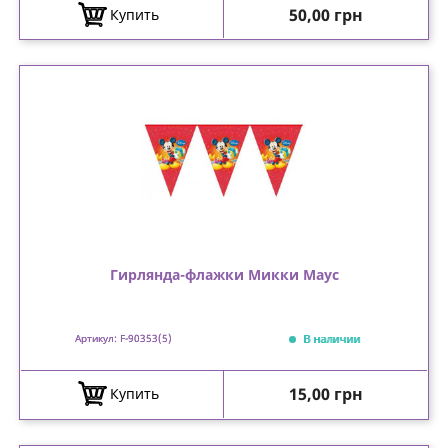
Цена
50,00 грн
Купить
Гирлянда-флажки Микки Маус
В наличии
Артикул: F-90353(5)
Цена
15,00 грн
Купить