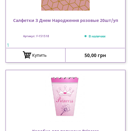
Салфетки З Днем Народження розовые 20шт/уп
В наличии
Артикул: F-151518
1
Цена
50,00 грн
Купить