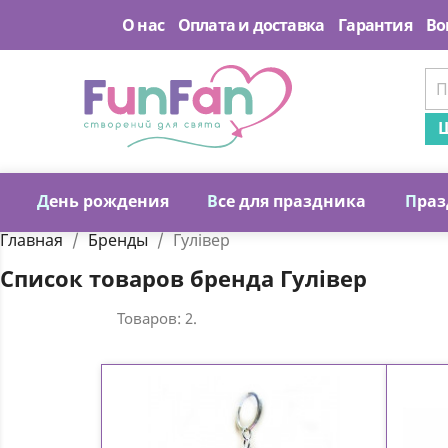
О нас
Оплата и доставка
Гарантия
Во
Ш
Д
ень рождения
В
се для праздника
П
раз
Главная
Бренды
Гулівер
Список товаров бренда Гулівер
Товаров: 2.