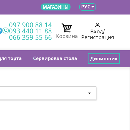

РУС
МАГАЗИНЫ
097 900 88 14

093 440 11 88
Вход/
066 359 55 66
Корзина
Регистрация
для торта
С
ервировка стола
Д
ивишник
