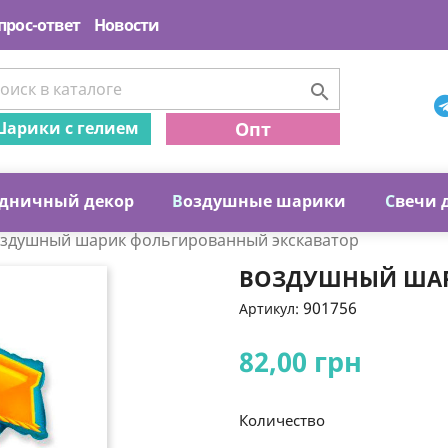
прос-ответ
Новости

арики с гелием
Опт
дничный декор
В
оздушные шарики
С
вечи 
здушный шарик фольгированный экскаватор
ВОЗДУШНЫЙ ШАР
901756
Артикул:
82,00 грн
Количество