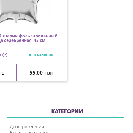
й шарик фольгированный
а серебрянная, 45 см
В наличии
00(P)
Цена
ть
55,00 грн
КАТЕГОРИИ
День рождения
Все для праздника