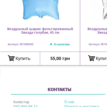
Воздушный шарик фольгированный
Воздушны
Звезда голубая, 45 см
Звезд
В наличии
Артикул: 301500(AB)
Артикул: 3015
Цена
Купить
55,00 грн
Купи
КОНТАКТЫ
О нас
Киевстар
097 900 88 14
Оплата и доставка