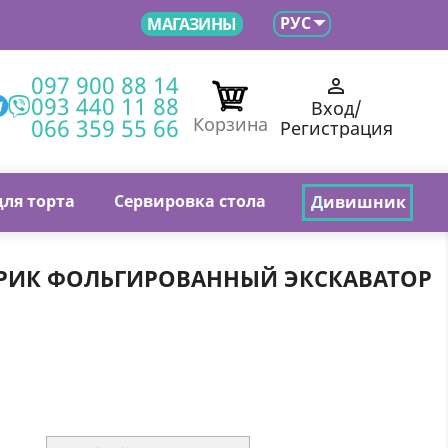

РУС
МАГАЗИНЫ
097 900 88 14

093 440 11 88
Вход/
066 359 55 66
Корзина
Регистрация
для торта
С
ервировка стола
Д
ивишник
ИК ФОЛЬГИРОВАННЫЙ ЭКСКАВАТОР