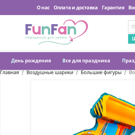
О нас
Оплата и доставка
Гарантия
Во
Ш
Д
ень рождения
В
се для праздника
П
раз
Главная
Воздушные шарики
Большие фигуры
Во