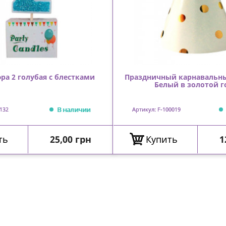
ра 2 голубая с блестками
Праздничный карнавальн
Белый в золотой г
В наличии
132
Артикул: F-100019
Цена
Ц
ть
25,00 грн
Купить
1