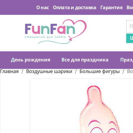
О нас
Оплата и доставка
Гарантия
Во
Ш
Д
ень рождения
В
се для праздника
П
раз
Главная
Воздушные шарики
Большие фигуры
Во