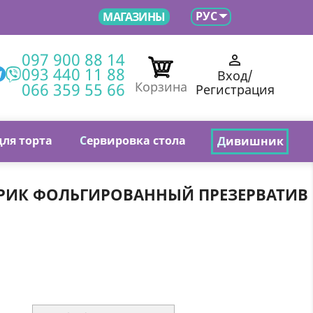

РУС
МАГАЗИНЫ
097 900 88 14

093 440 11 88
Вход/
066 359 55 66
Корзина
Регистрация
для торта
С
ервировка стола
Д
ивишник
ИК ФОЛЬГИРОВАННЫЙ ПРЕЗЕРВАТИВ