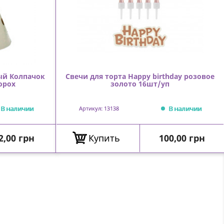
ый Колпачок
Свечи для торта Happy birthday розовое
орох
золото 16шт/уп
В наличии
В наличии
Артикул: 13138
ена
Цена
2,00 грн
Купить
100,00 грн