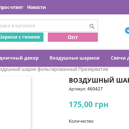
прос-ответ
Новости

арики с гелием
Опт
дничный декор
В
оздушные шарики
С
вечи 
здушный шарик фольгированный Презерватив
ВОЗДУШНЫЙ ШАР
460427
Артикул:
175,00 грн
Количество