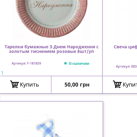
Тарелки бумажные З Днем Народження с
Свеча циф
золотым тиснением розовые 8шт/уп
В наличии
Артикул: F-181859
Артикул: 003
1
Цена
Купить
50,00 грн
Купи