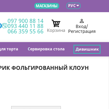

РУС
МАГАЗИНЫ
097 900 88 14

093 440 11 88
Вход/
066 359 55 66
Корзина
Регистрация
для торта
С
ервировка стола
Д
ивишник
ИК ФОЛЬГИРОВАННЫЙ КЛОУН