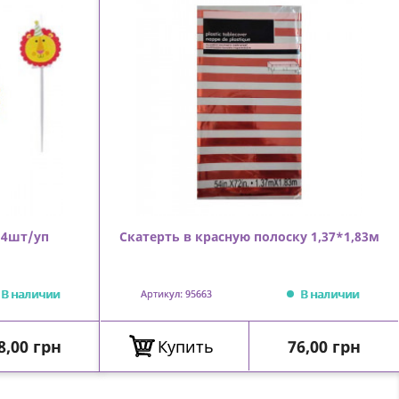
 4шт/уп
Скатерть в красную полоску 1,37*1,83м
В наличии
В наличии
Артикул: 95663
ена
Цена
8,00 грн
Купить
76,00 грн