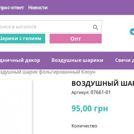
прос-ответ
Новости

арики с гелием
Опт
дничный декор
В
оздушные шарики
С
вечи 
здушный шарик фольгированный Клоун
ВОЗДУШНЫЙ ШАР
07661-01
Артикул:
95,00 грн
Количество