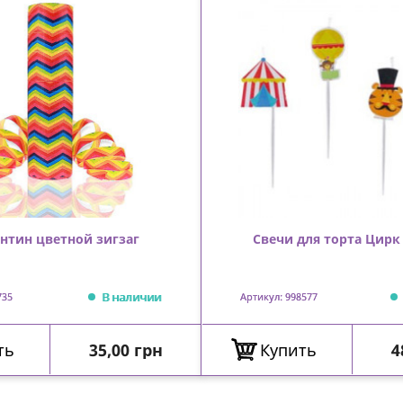
нтин цветной зигзаг
Свечи для торта Цирк
В наличии
735
Артикул: 998577
Цена
Ц
ть
35,00 грн
Купить
4