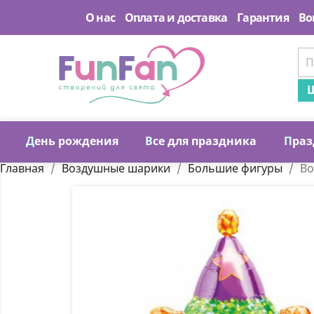
О нас
Оплата и доставка
Гарантия
Во
Ш
Д
ень рождения
В
се для праздника
П
раз
Главная
Воздушные шарики
Большие фигуры
Во