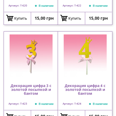
В наличии
В наличии
Артикул: T-620
Артикул: T-422
Цена
Цена
15,00 грн
15,00 грн
Купить
Купить
Декорация цифра 3 с
Декорация цифра 4 с
золотой посыпкой и
золотой посыпкой и
бантом
бантом
В наличии
В наличии
Артикул: T-423
Артикул: T-424