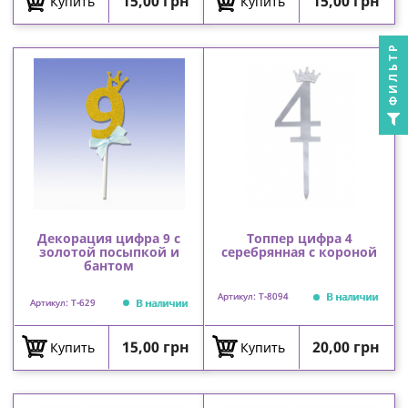
Цена
Цена
15,00 грн
15,00 грн
Купить
Купить
ФИЛЬТР
Декорация цифра 9 с
Топпер цифра 4
золотой посыпкой и
серебрянная с короной
бантом
В наличии
Артикул: T-8094
В наличии
Артикул: T-629
Цена
Цена
15,00 грн
20,00 грн
Купить
Купить