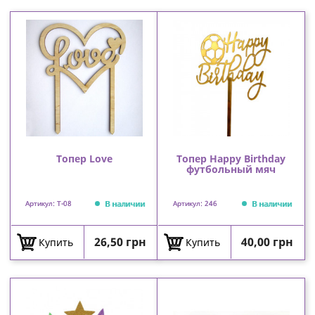
Топер Love
Топер Happy Birthday
футбольный мяч
В наличии
В наличии
Артикул: T-08
Артикул: 246
Цена
Цена
26,50 грн
40,00 грн
Купить
Купить