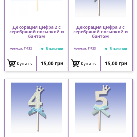
Декорация цифра 2 с
Декорация цифра 3 с
серебряной посыпкой и
серебряной посыпкой и
бантом
бантом
В наличии
В наличии
Артикул: T-722
Артикул: T-723
Цена
Цена
15,00 грн
15,00 грн
Купить
Купить