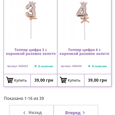
Топпер цифра 3 с
Топпер цифра 4 с
коронкой розовое золото
коронкой розовое золото
В наличии
В наличии
Артикул: 666433
Артикул: 666434
Цена
Цена
39,00 грн
39,00 грн
Купить
Купить
Показано 1-16 из 39

Назад

Вперед