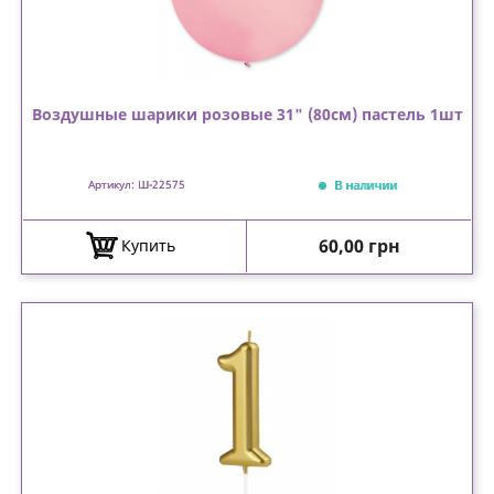
Воздушные шарики розовые 31" (80см) пастель 1шт
В наличии
Артикул: Ш-22575
Цена
60,00 грн
Купить