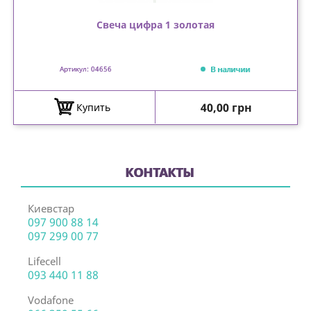
Свеча цифра 1 золотая
В наличии
Артикул: 04656
Цена
40,00 грн
Купить
КОНТАКТЫ
Киевстар
097 900 88 14
097 299 00 77
Lifecell
093 440 11 88
Vodafone