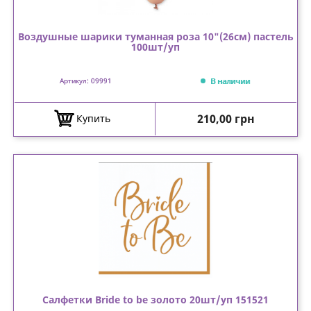
Воздушные шарики туманная роза 10"(26см) пастель
100шт/уп
В наличии
Артикул: 09991
Цена
210,00 грн
Купить
Салфетки Bride to be золото 20шт/уп 151521