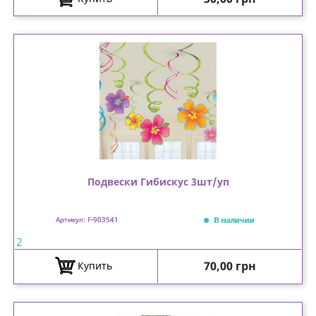
Подвески Гибискус 3шт/уп
В наличии
Артикул: F-903541
2
Цена
70,00 грн
Купить