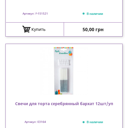
В наличии
Артикул: F-151521
Цена
50,00 грн
Купить
Свечи для торта серебрянный бархат 12шт/уп
В наличии
Артикул: 03164