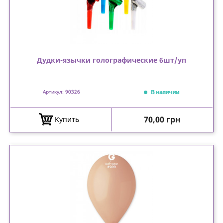
Дудки-язычки голографические 6шт/уп
В наличии
Артикул: 90326
Цена
70,00 грн
Купить